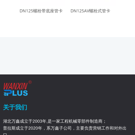
DN125螺栓带底座管卡
DN125AV螺栓式管卡
DN15
关于我们
湖北万鑫成立于2003年,是一家工程机械零部件制造商；
普拉斯成立于2020年，系万鑫子公司，主要负责营销工作和对外出